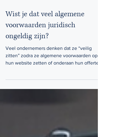
18 mei
Wist je dat veel algemene
voorwaarden juridisch
ongeldig zijn?
Veel ondernemers denken dat ze “veilig
zitten” zodra ze algemene voorwaarden op
hun website zetten of onderaan hun offerte
plakken. Maar in de praktijk blijken heel wat
algemene voorwaarden juridisch zwak,
verouderd of zelfs volledig ongeldig te zijn.
En dat wordt vaak pas duidelijk wanneer er
een conflict ontstaat, een klant niet betaalt of
bij een (internationale) samenwerking die
fout loopt, maar ook wanneer een leverancier