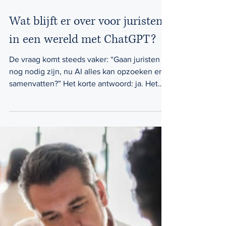
2 apr
Wat blijft er over voor juristen
in een wereld met ChatGPT?
De vraag komt steeds vaker: “Gaan juristen
nog nodig zijn, nu AI alles kan opzoeken en
samenvatten?” Het korte antwoord: ja. Het
eerlijke antwoord: niet op dezelfde manier als
vandaag. Informatie is geen advies Wat tools
zoals ChatGPT goed doen, is informatie
structureren, wetgeving oplijsten,
verschillende opties naast elkaar zetten, ....
Snelheid en toegankelijkheid zijn ongezien.
Tegelijk moeten we daar eerlijk in blijven.