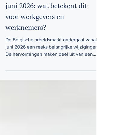
Nieuwe arbeidsregels vanaf 1
juni 2026: wat betekent dit
voor werkgevers en
werknemers?
De Belgische arbeidsmarkt ondergaat vanaf 1
juni 2026 een reeks belangrijke wijzigingen.
De hervormingen maken deel uit van een
bredere modernisering van het arbeidsrecht
door de Arizonaregering met als doel meer
flexibiliteit voor werkgevers en een
aangepaste arbeidsorganisatie in een
veranderende economie. Bij Let’s Consult
vatten we de belangrijkste wijzigingen samen
en geven we duiding over wat dit concreet
betekent in de praktijk. 1. Opzegtermijnen:
duidelijke begrenzing