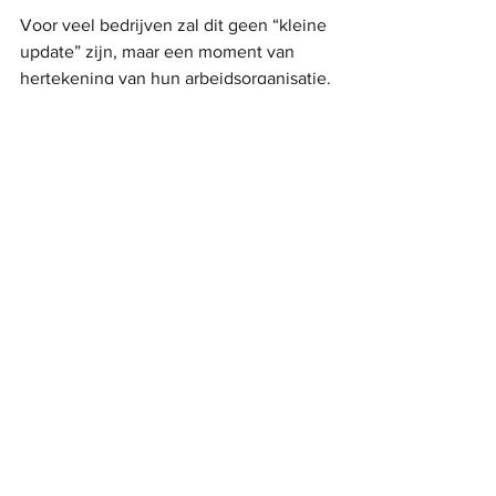
Voor veel bedrijven zal dit geen “kleine 
update” zijn, maar een moment van 
hertekening van hun arbeidsorganisatie.
Conclusie
De hervorming van 1 juni 2026 is een 
duidelijke hertekening van flexibiliteit 
en arbeidsorganisatie in België. Wie als 
werkgever tijdig anticipeert, vermijdt 
niet alleen juridische risico’s, maar kan 
de nieuwe regels ook strategisch 
inzetten om zijn organisatie efficiënter 
te maken.
Bij Let’s Consult ondersteunen we 
ondernemingen bij:
het correct implementeren van 
arbeidsrechtelijke wijzigingen