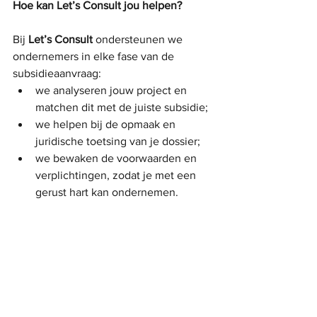
Hoe kan Let’s Consult jou helpen?
Bij 
Let’s Consult
 ondersteunen we 
ondernemers in elke fase van de 
subsidieaanvraag:
we analyseren jouw project en 
matchen dit met de juiste subsidie;
we helpen bij de opmaak en 
juridische toetsing van je dossier;
we bewaken de voorwaarden en 
verplichtingen, zodat je met een 
gerust hart kan ondernemen.
Met onze expertise vergroot je niet 
alleen je slaagkansen, maar bespaar je 
ook tijd en vermijd je dure fouten.
Contacteer ons nu via 
www.letsconsult.be
 of social media.