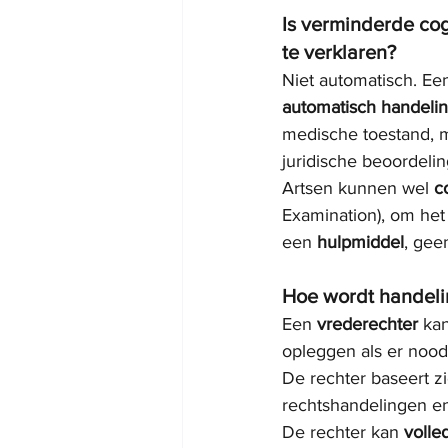
Is verminderde co
te verklaren?
Niet automatisch. Ee
automatisch handeli
medische toestand, m
juridische beoordelin
Artsen kunnen wel 
c
Examination), om het 
een 
hulpmiddel
, gee
Hoe wordt handeli
Een 
vrederechter
 ka
opleggen als er noo
De rechter baseert z
rechtshandelingen e
De rechter kan 
volle