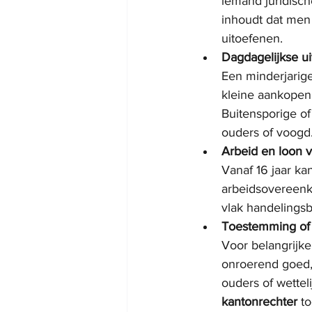
iemand juridisc
inhoudt dat men
uitoefenen.
Dagdagelijkse u
Een minderjarig
kleine aankopen 
Buitensporige o
ouders of voogd
Arbeid en loon v
Vanaf 16 jaar ka
arbeidsovereenko
vlak handelings
Toestemming of 
Voor belangrijk
onroerend goed, 
ouders of wettel
kantonrechter
 t