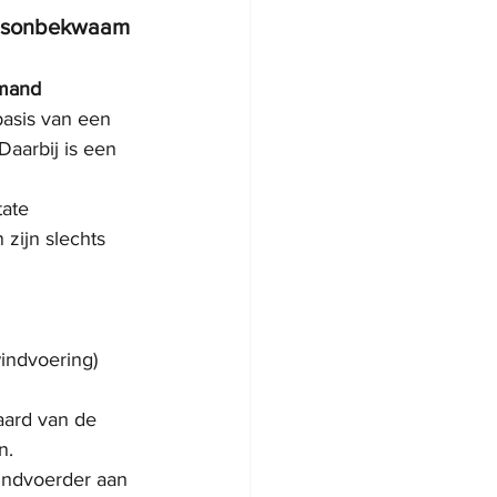
ngsonbekwaam 
emand 
basis van een 
aarbij is een 
ate 
zijn slechts 
indvoering) 
 aard van de 
n.
indvoerder aan 