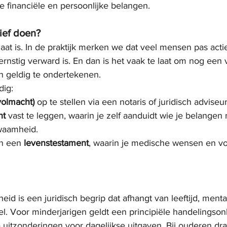
e financiële en persoonlijke belangen.
ief doen?
 laat is. In de praktijk merken we dat veel mensen pas ac
ernstig verward is. En dan is het vaak te laat om nog een 
 geldig te ondertekenen.
dig:
volmacht)
 op te stellen via een notaris of juridisch adviseur
ht
 vast te leggen, waarin je zelf aanduidt wie je belangen
kwaamheid.
n een 
levenstestament
, waarin je medische wensen en v
 is een juridisch begrip dat afhangt van leeftijd, mental
eel. Voor minderjarigen geldt een principiële handelings
 uitzonderingen voor dagelijkse uitgaven. Bij ouderen dra