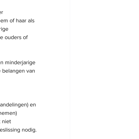
r 
em of haar als 
ige 
e ouders of 
n minderjarige 
e belangen van 
handelingen) en 
 nemen) 
niet 
slissing nodig. 