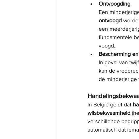
Ontvoogding
Een minderjarig
ontvoogd
 worde
een meerderjari
fundamentele bes
voogd.
Bescherming en 
In geval van twi
kan de vrederec
de minderjarige
Handelingsbekwaa
In België geldt dat 
ha
wilsbekwaamheid
 (h
verschillende begrip
automatisch dat iema