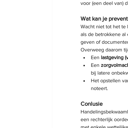
voor (een deel van) d
Wat kan je prevent
Wacht niet tot het te
als de betrokkene al 
geven of documenten
Overweeg daarom tij
Een 
lastgeving (
Een 
zorgvolmac
bij latere onbe
Het opstellen va
noteert.
Conlusie
Handelingsbekwaamheid
een rechterlijk oord
met enkele wettelijke