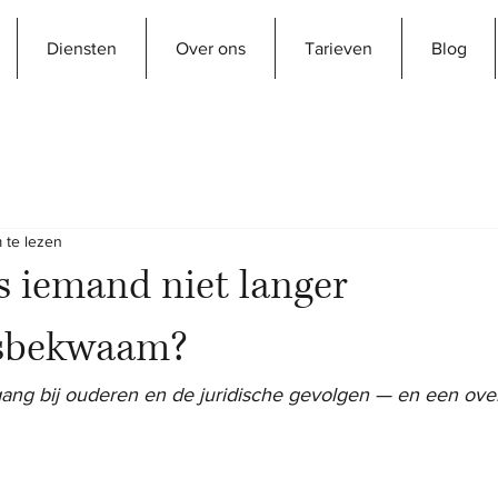
Diensten
Over ons
Tarieven
Blog
 te lezen
 iemand niet langer
gsbekwaam?
gang bij ouderen en de juridische gevolgen — en een over