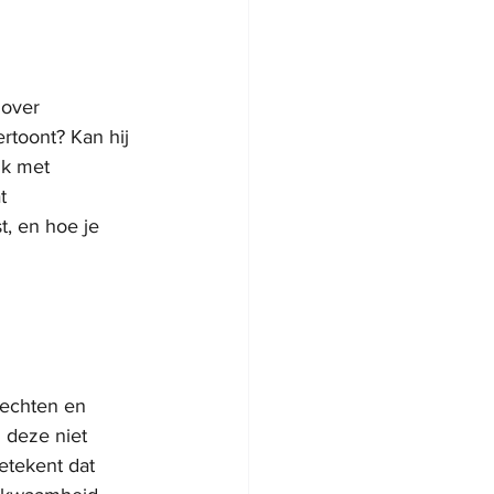
 over 
rtoont? Kan hij 
jk met 
t 
, en hoe je 
rechten en 
 deze niet 
etekent dat 