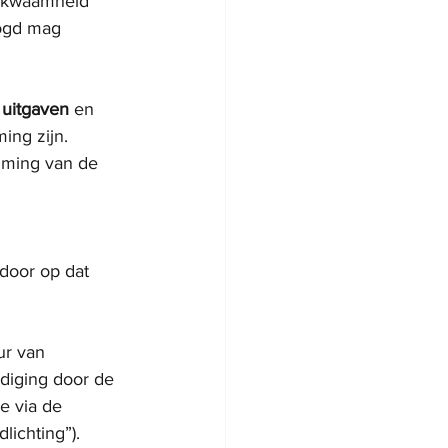
bekwaamheid 
ogd mag 
 uitgaven
 en 
ing zijn. 
mming van de 
door op dat 
ur van 
rdiging door de 
e via de 
lichting”).