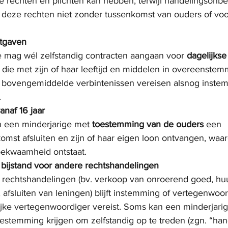
he rechten en plichten kan hebben, terwijl handelingson
 deze rechten niet zonder tussenkomst van ouders of vo
itgaven
e mag wél zelfstandig contracten aangaan voor 
dagelijkse
die met zijn of haar leeftijd en middelen in overeenstemm
f bovengemiddelde verbintenissen vereisen alsnog inste
.
anaf 16 jaar
n een minderjarige met 
toestemming van de ouders
 een 
mst afsluiten en zijn of haar eigen loon ontvangen, waar
bekwaamheid ontstaat.
bijstand voor andere rechtshandelingen
e rechtshandelingen (bv. verkoop van onroerend goed, hu
afsluiten van leningen) blijft instemming of vertegenwoo
ijke vertegenwoordiger vereist. Soms kan een minderjarig
oestemming krijgen om zelfstandig op te treden (zgn. “hand