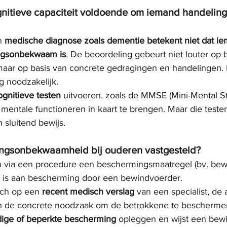
gnitieve capaciteit voldoende om iemand handeli
n 
medische diagnose zoals dementie betekent niet dat i
ngsonbekwaam is
. De beoordeling gebeurt niet louter op 
aar op basis van concrete gedragingen en handelingen. D
g noodzakelijk.
ognitieve testen
 uitvoeren, zoals de MMSE (Mini-Mental St
mentale functioneren in kaart te brengen. Maar die testen 
n sluitend bewijs.
ngsonbekwaamheid bij ouderen vastgesteld?
n via een procedure een beschermingsmaatregel (bv. bew
d is aan bescherming door een bewindvoerder.
ich op een 
recent medisch verslag
 van een specialist, de
n de concrete noodzaak om de betrokkene te bescherme
dige of beperkte bescherming
 opleggen en wijst een bew