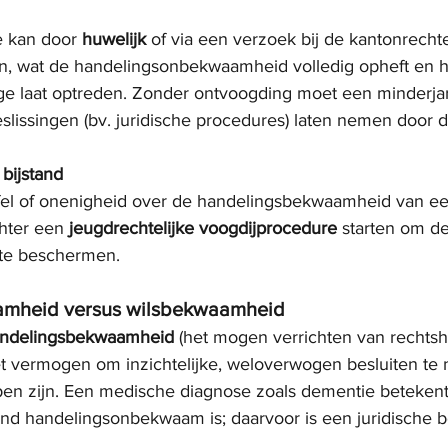
e kan door 
huwelijk
 of via een verzoek bij de kantonrechte
n, wat de handelingsonbekwaamheid volledig opheft en h
ge laat optreden. Zonder ontvoogding moet een minderjar
lissingen (bv. juridische procedures) laten nemen door d
bijstand
jfel of onenigheid over de handelingsbekwaamheid van ee
hter een 
jeugdrechtelijke voogdijprocedure
 starten om d
 te beschermen.
mheid versus wilsbekwaamheid
ndelingsbekwaamheid
 (het mogen verrichten van rechts
et vermogen om inzichtelijke, weloverwogen besluiten te
pen zijn. Een medische diagnose zoals dementie betekent 
nd handelingsonbekwaam is; daarvoor is een juridische be