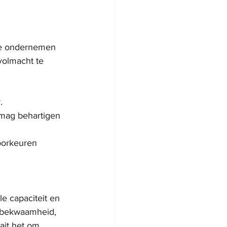
tie ondernemen 
volmacht te 
.
 mag behartigen 
oorkeuren 
e capaciteit en 
onbekwaamheid, 
ait het om 