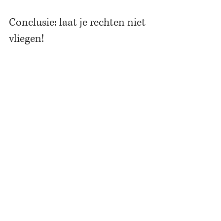
Conclusie: laat je rechten niet 
vliegen!
Als Belgische consument sta je sterker 
dan je denkt bij problemen met je 
vlucht. Neem je rechten ernstig en laat 
je desnoods bijstaan door een juridisch 
expert. 
Let's Consult helpt je graag verder, van 
advies tot effectieve terugvordering van 
je vergoeding. Contacteer Let's Consult 
voor juridisch advies op maat: 
www.letsconsult.be