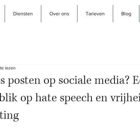
Diensten
Over ons
Tarieven
Blog
te lezen
es posten op sociale media? 
 blik op hate speech en vrijhe
ting