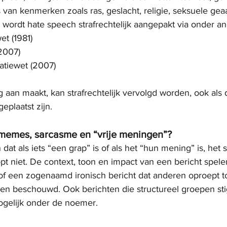
s van kenmerken zoals ras, geslacht, religie, seksuele gea
gië wordt hate speech strafrechtelijk aangepakt via onder a
t (1981)
2007)
atiewet (2007)
g aan maakt, kan strafrechtelijk vervolgd worden, ook als d
eplaatst zijn.
 memes, sarcasme en “vrije meningen”?
t als iets “een grap” is of als het “hun mening” is, het 
opt niet. De context, toon en impact van een bericht spele
of een zogenaamd ironisch bericht dat anderen oproept to
en beschouwd. Ook berichten die structureel groepen sti
ogelijk onder de noemer.