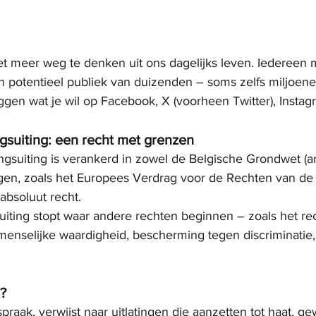
iet meer weg te denken uit ons dagelijks leven. Iedereen 
 potentieel publiek van duizenden – soms zelfs miljoenen
ggen wat je wil op Facebook, X (voorheen Twitter), Instag
gsuiting: een recht met grenzen
gsuiting is verankerd in zowel de Belgische Grondwet (arti
agen, zoals het Europees Verdrag voor de Rechten van de 
 absoluut recht.
uiting stopt waar andere rechten beginnen – zoals het re
menselijke waardigheid, bescherming tegen discriminatie,
?
praak, verwijst naar uitlatingen die aanzetten tot haat, ge