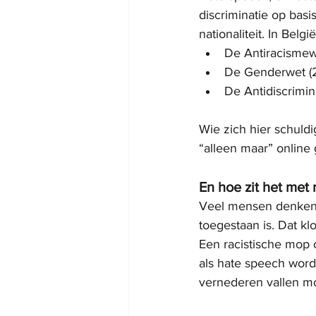
discriminatie op basi
nationaliteit. In Bel
De Antiracismewe
De Genderwet (
De Antidiscrimin
Wie zich hier schuldi
“alleen maar” online g
En hoe zit het met
Veel mensen denken da
toegestaan is. Dat kl
Een racistische mop 
als hate speech word
vernederen vallen m