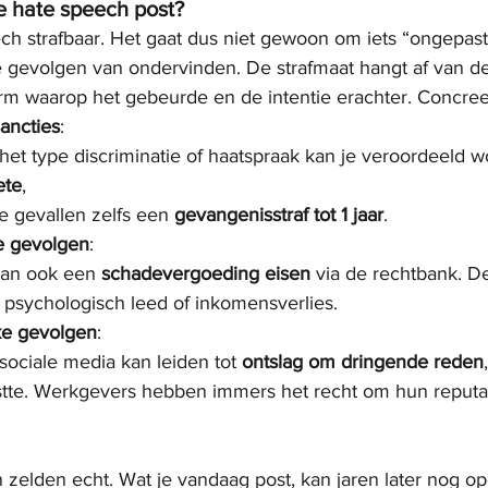
je hate speech post?
ech strafbaar. Het gaat dus niet gewoon om iets “ongepas
he gevolgen van ondervinden. De strafmaat hangt af van de
form waarop het gebeurde en de intentie erachter. Concreet
sancties
:
 het type discriminatie of haatspraak kan je veroordeeld w
ete
,
ge gevallen zelfs een 
gevangenisstraf tot 1 jaar
.
ke gevolgen
:
kan ook een 
schadevergoeding eisen
 via de rechtbank. D
 psychologisch leed of inkomensverlies.
ke gevolgen
:
ociale media kan leiden tot 
ontslag om dringende reden
 postte. Werkgevers hebben immers het recht om hun reputat
 zelden echt. Wat je vandaag post, kan jaren later nog op