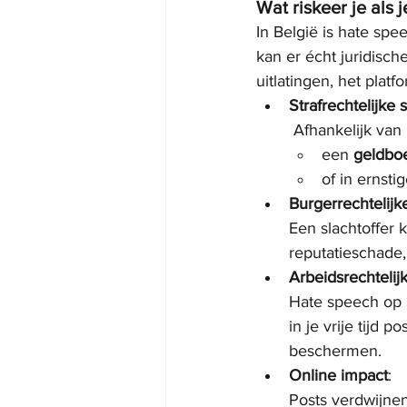
Wat riskeer je als 
In België is hate spe
kan er écht juridisc
uitlatingen, het plat
Strafrechtelijke 
 Afhankelijk van
een 
geldbo
of in ernsti
Burgerrechtelij
Een slachtoffer 
reputatieschade,
Arbeidsrechtelij
Hate speech op s
in je vrije tijd
beschermen.
Online impact
:
Posts verdwijnen