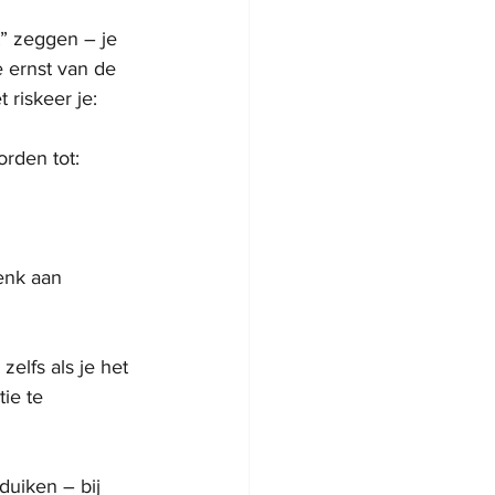
t” zeggen – je 
 ernst van de 
 riskeer je:
orden tot:
enk aan 
, zelfs als je het 
ie te 
duiken – bij 