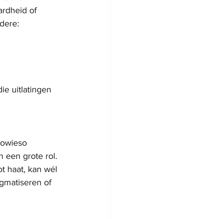
ardheid of 
ndere:
ie uitlatingen 
sowieso 
n een grote rol.
t haat, kan wél 
gmatiseren of 