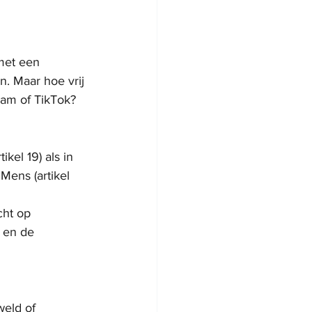
met een 
. Maar hoe vrij 
ram of TikTok?
kel 19) als in 
Mens (artikel 
cht op 
 en de 
weld of 