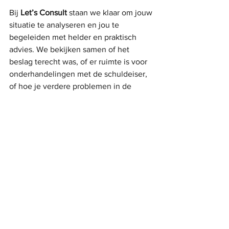
Bij 
Let’s Consult
 staan we klaar om jouw 
situatie te analyseren en jou te 
begeleiden met helder en praktisch 
advies. We bekijken samen of het 
beslag terecht was, of er ruimte is voor 
onderhandelingen met de schuldeiser, 
of hoe je verdere problemen in de 
toekomst kunt voorkomen.
Heb je nog (andere) juridsche vragen? 
Neem gerust contact met ons op!
Alles weergeven
Recente blogposts