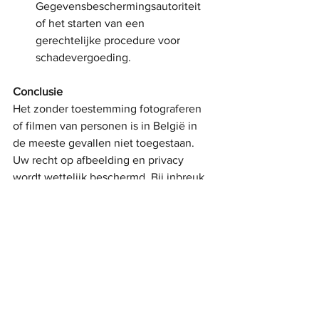
Gegevensbeschermingsautoriteit 
of het starten van een 
gerechtelijke procedure voor 
schadevergoeding.
Conclusie
Het zonder toestemming fotograferen 
of filmen van personen is in België in 
de meeste gevallen niet toegestaan. 
Uw recht op afbeelding en privacy 
wordt wettelijk beschermd. Bij inbreuk 
op deze rechten heeft u diverse 
mogelijkheden om op te treden. Voor 
specifiek juridisch advies of bijstand 
kunt u contact opnemen met Let's 
Consult.