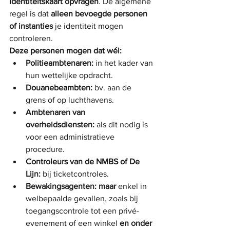
identiteitskaart opvragen
. De algemene 
regel is dat 
alleen bevoegde personen 
of instanties
 je identiteit mogen 
controleren.
Deze personen mogen dat wél:
Politieambtenaren:
 in het kader van 
hun wettelijke opdracht.
Douanebeambten:
 bv. aan de 
grens of op luchthavens.
Ambtenaren van 
overheidsdiensten:
 als dit nodig is 
voor een administratieve 
procedure.
Controleurs van de NMBS of De 
Lijn:
 bij ticketcontroles.
Bewakingsagenten:
maar
 enkel in 
welbepaalde gevallen, zoals bij 
toegangscontrole tot een privé-
evenement of een winkel 
en onder 