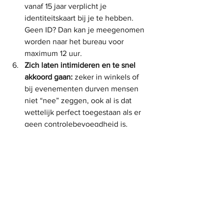
vanaf 15 jaar verplicht je 
identiteitskaart bij je te hebben. 
Geen ID? Dan kan je meegenomen 
worden naar het bureau voor 
maximum 12 uur.
Zich laten intimideren en te snel 
akkoord gaan:
 zeker in winkels of 
bij evenementen durven mensen 
niet “nee” zeggen, ook al is dat 
wettelijk perfect toegestaan als er 
geen controlebevoegdheid is.
Enkele tips 
Wees beleefd maar assertief.
 Vraag 
gerust naar de bevoegdheid van de 
persoon die je identiteitskaart 
vraagt.
Ken je rechten.
 Je hoeft je 
identiteitskaart niet af te geven aan 