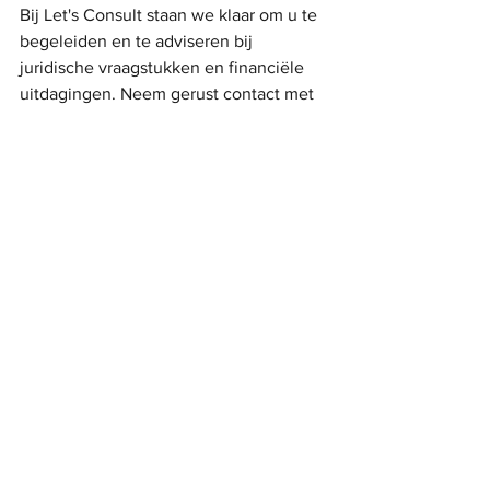
Bij Let's Consult staan we klaar om u te 
begeleiden en te adviseren bij 
juridische vraagstukken en financiële 
uitdagingen. Neem gerust contact met 
ons op voor een vrijblijvend gesprek.
Alles weergeven
Recente blogposts