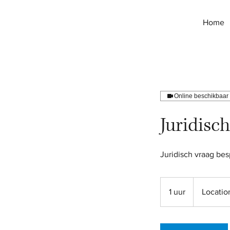
Home
Online beschikbaar
Juridisch
1 uur
1
Locatio
u
u