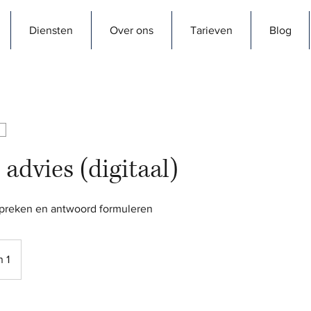
Diensten
Over ons
Tarieven
Blog
 advies (digitaal)
n 1